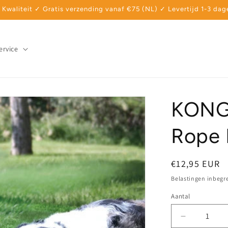
 Kwaliteit ✓ Gratis verzending vanaf €75 (NL) ✓ Levertijd 1-3 dag
ervice
KONG 
Rope 
Normale
€12,95 EUR
prijs
Belastingen inbegr
Aantal
Aantal