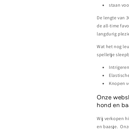
staan voo
De lengte van 3
de all-time fav
langdurig plezi
Wat het nog leu
spelletje slee
Intrigere
Elastisch
Knopen ve
Onze websh
hond en ba
Wij verkopen h
en baasje.
Onze