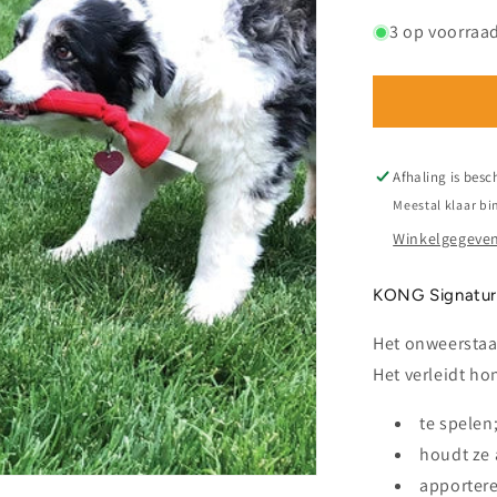
verlagen
voor
3 op voorraa
KONG
Signature
Crunch
Rope
Double
Afhaling is besc
Meestal klaar bi
Winkelgegeven
KONG Signatur
Het onweerstaa
Het verleidt ho
te spelen
houdt ze 
apporter