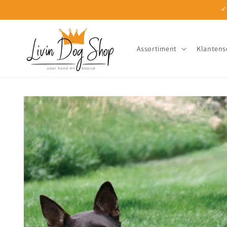
Meteen
✓
naar de
content
Assortiment
Klantens
Ga direct naar
productinformatie