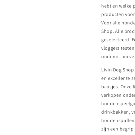
hebt en welke p
producten voor
Voor alle honde
Shop. Alle pro
geselecteerd. 
vloggers teste
onderuit om vee
Livin Dog Shop
en excellente s
baasjes. Onze l
verkopen onder
hondenspeelgoe
drinkbakken, v
hondenspullen 
zijn een begrip