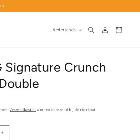
en
T
Inloggen
Winkelwagen
Nederlands
a
a
l
Signature Crunch
Double
epen.
Verzendkosten
worden berekend bij de checkout.
Aantal