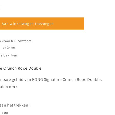
verhogen
voor
d
KONG
Signature
Crunch
Aan winkelwagen toevoegen
Rope
Double
hikbaar bij
Showroom
nnen 24 uur
s bekijken
e Crunch Rope Double
nbare geluid van KONG Signature Crunch Rope Double.
nden om :
;
aan het trekken;
en en